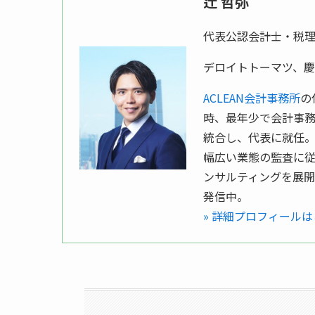
辻 哲弥
代表公認会計士・税
デロイトトーマツ、
ACLEAN会計事務所
の
時、最年少で会計事務
統合し、代表に就任。
幅広い業態の監査に
ンサルティングを展開。
発信中。
» 詳細プロフィール