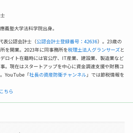
理士
慶應義塾大学法科学院出身。
代表公認会計士（
公認会計士登録番号：42636
）。23歳の
所を開業。2023年に同事務所を
税理土法人グランサーズ
と
デロイト在籍時には官公庁、IT産業、建設業、製造業など
従事。現在はスタートアップを中心に資金調達支援や財務コ
YouTube「
社長の資産防衛チャンネル
」では節税情報を
はこちら