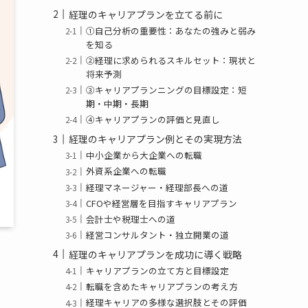
経理のキャリアプランを立てる前に
①自己分析の重要性：あなたの強みと弱み
を知る
②経理に求められるスキルセット：現状と
将来予測
③キャリアプランニングの目標設定：短
期・中期・長期
④キャリアプランの評価と見直し
経理のキャリアプラン例とその実現方法
中小企業から大企業への転職
外資系企業への転職
経理マネージャー・経理部長への道
CFOや経営層を目指すキャリアプラン
会計士や税理士への道
経営コンサルタント・独立開業の道
経理のキャリアプランを成功に導く戦略
キャリアプランの立て方と目標設定
転職を含めたキャリアプランの考え方
経理キャリアの多様な選択肢とその評価