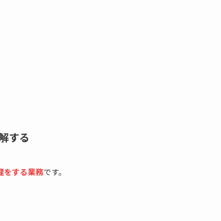
。
解する
理をする業務
です。