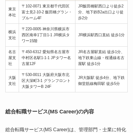
〒102-0071 東京都千代田区
JR飯田橋駅西口より徒歩2
東京
富士見2-10-2 飯田橋グラン・
分、地下鉄B2a出口より徒
本社
ブルーム4F
歩2分
〒220-0005 神奈川県横浜市
横浜
西区南幸1丁目1-1 JR横浜タ
JR横浜駅西口直結 徒歩1分
支社
ワー15階
名古
〒450-6312 愛知県名古屋市
JR名古屋駅直結 徒歩1分、
屋支
中村区名駅1-1-1 JPタワー名
地下鉄東山線・桜通線名古
社
古屋12F
屋駅 徒歩1分
〒530-0011 大阪府大阪市北
大阪
JR大阪駅 徒歩4分、地下鉄
区大深町3-1 グランフロント
支社
御堂筋線梅田駅 徒歩5分
大阪タワーB 24F
総合転職サービス(MS Career)の内容
総合転職サービス(MS Career)は、管理部門・士業に特化